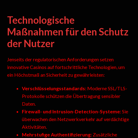
Technologische
Maßnahmen für den Schutz
der Nutzer
Jenseits der regulatorischen Anforderungen setzen
innovative Casinos auf fortschrittliche Technologien, um
ein Höchstmaß an Sicherheit zu gewährleisten:
Verschlüsselungsstandards:
Moderne SSL/TLS-
Protokolle schützen die Übertragung sensibler
Daten.
Firewall- und Intrusion-Detection-Systeme:
Sie
überwachen den Netzwerkverkehr auf verdächtige
Aktivitäten.
Mehrstufige Authentifizierung:
Zusätzliche