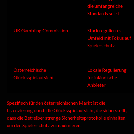
die umfangreiche
Standards setzt
UK Gambling Commission
Stark reguliertes
Umfeld mit Fokus auf
Spielerschutz
Österreichische
Lokale Regulierung
Glücksspielaufsicht
für inländische
Anbieter
Spezifisch für den österreichischen Markt ist die
Lizenzierung durch die Glücksspielaufsicht, die sicherstellt,
dass die Betreiber strenge Sicherheitsprotokolle einhalten,
um den Spielerschutz zu maximieren.