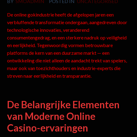
BY
SMOADMIN
POSTED IN
UNCATEGORISED
De online gokindustrie heeft de afgelopen jaren een
verbluffende transformatie ondergaan, aangedreven door
technologische innovaties, veranderend
consumentengedrag, en een sterkere nadruk op veiligheid
en eerlijkheid. Tegenwoordig vormen betrouwbare
platforms de kern van een duurzame markt — een
ontwikkeling die niet alleen de aandacht trekt van spelers,
maar ook van toezichthouders en industrie-experts die
streven naar eerlijkheid en transparantie.
De Belangrijke Elementen
van Moderne Online
Casino-ervaringen