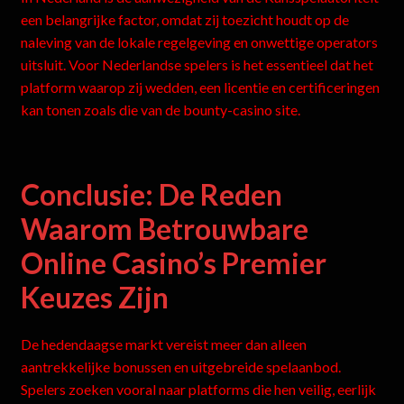
een belangrijke factor, omdat zij toezicht houdt op de
naleving van de lokale regelgeving en onwettige operators
uitsluit. Voor Nederlandse spelers is het essentieel dat het
platform waarop zij wedden, een licentie en certificeringen
kan tonen zoals die van de bounty-casino site.
Conclusie: De Reden
Waarom Betrouwbare
Online Casino’s Premier
Keuzes Zijn
De hedendaagse markt vereist meer dan alleen
aantrekkelijke bonussen en uitgebreide spelaanbod.
Spelers zoeken vooral naar platforms die hen veilig, eerlijk