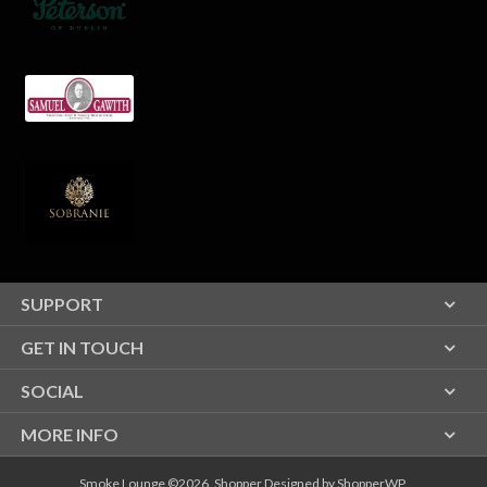
SUPPORT
GET IN TOUCH
SOCIAL
MORE INFO
Smoke Lounge ©2026.
Shopper
Designed by
ShopperWP
.