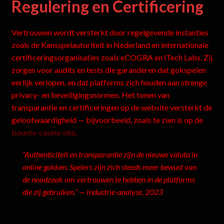
Regulering en Certificering
Vertrouwen wordt versterkt door regelgevende instanties
zoals de Kansspelautoriteit in Nederland en internationale
certificeringsorganisaties zoals eCOGRA en iTech Labs. Zij
zorgen voor audits en tests die garanderen dat gokspelen
eerlijk verlopen, en dat platforms zich houden aan strenge
privacy- en beveiligingsnormen. Het tonen van
transparantie en certificeringen op de website versterkt de
geloofwaardigheid — bijvoorbeeld, zoals te zien is op de
bounty-casino site
.
“Authenticiteit en transparantie zijn de nieuwe valuta in
online gokken. Spelers zijn zich steeds meer bewust van
de noodzaak om vertrouwen te hebben in de platforms
die zij gebruiken.” — Industrie-analyse, 2023