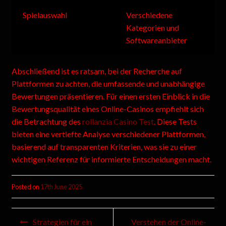
Spielauswahl
Verschiedene
Kategorien und
Softwareanbieter
Abschließend ist es ratsam, bei der Recherche auf
Plattformen zu achten, die umfassende und unabhängige
Bewertungen präsentieren. Für einen ersten Einblick in die
Bewertungsqualität eines Online-Casinos empfiehlt sich
die Betrachtung des
rollanzia Casino Test
. Diese Tests
bieten eine vertiefte Analyse verschiedener Plattformen,
basierend auf transparenten Kriterien, was sie zu einer
wichtigen Referenz für informierte Entscheidungen macht.
Posted on
17th June 2025
Strategien für ein
Verstehen der Online-