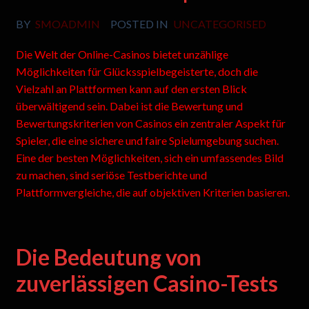
BY
SMOADMIN
POSTED IN
UNCATEGORISED
Die Welt der Online-Casinos bietet unzählige
Möglichkeiten für Glücksspielbegeisterte, doch die
Vielzahl an Plattformen kann auf den ersten Blick
überwältigend sein. Dabei ist die Bewertung und
Bewertungskriterien von Casinos ein zentraler Aspekt für
Spieler, die eine sichere und faire Spielumgebung suchen.
Eine der besten Möglichkeiten, sich ein umfassendes Bild
zu machen, sind seriöse Testberichte und
Plattformvergleiche, die auf objektiven Kriterien basieren.
Die Bedeutung von
zuverlässigen Casino-Tests