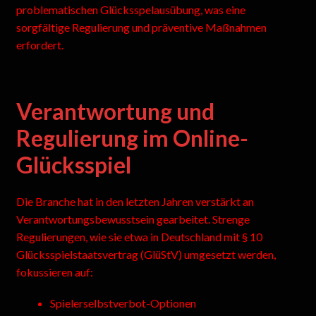
problematischen Glücksspelausübung, was eine
sorgfältige Regulierung und präventive Maßnahmen
erfordert.
Verantwortung und
Regulierung im Online-
Glücksspiel
Die Branche hat in den letzten Jahren verstärkt an
Verantwortungsbewusstsein gearbeitet. Strenge
Regulierungen, wie sie etwa in Deutschland mit § 10
Glücksspielstaatsvertrag (GlüStV) umgesetzt werden,
fokussieren auf:
Spielerselbstverbot-Optionen