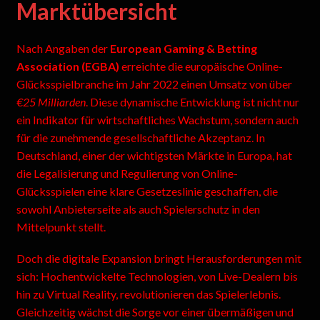
Marktübersicht
Nach Angaben der
European Gaming & Betting
Association (EGBA)
erreichte die europäische Online-
Glücksspielbranche im Jahr 2022 einen Umsatz von über
€25 Milliarden
. Diese dynamische Entwicklung ist nicht nur
ein Indikator für wirtschaftliches Wachstum, sondern auch
für die zunehmende gesellschaftliche Akzeptanz. In
Deutschland, einer der wichtigsten Märkte in Europa, hat
die Legalisierung und Regulierung von Online-
Glücksspielen eine klare Gesetzeslinie geschaffen, die
sowohl Anbieterseite als auch Spielerschutz in den
Mittelpunkt stellt.
Doch die digitale Expansion bringt Herausforderungen mit
sich: Hochentwickelte Technologien, von Live-Dealern bis
hin zu Virtual Reality, revolutionieren das Spielerlebnis.
Gleichzeitig wächst die Sorge vor einer übermäßigen und