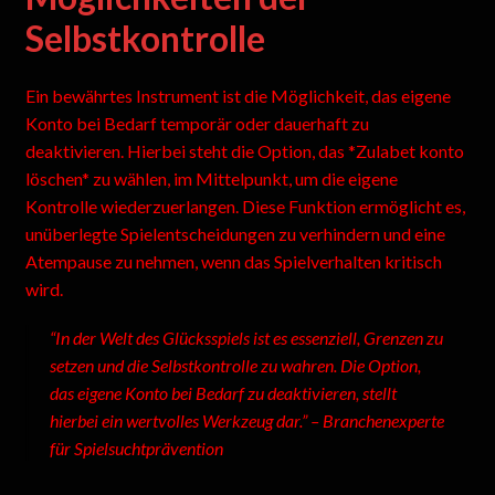
Selbstkontrolle
Ein bewährtes Instrument ist die Möglichkeit, das eigene
Konto bei Bedarf temporär oder dauerhaft zu
deaktivieren. Hierbei steht die Option, das *Zulabet konto
löschen* zu wählen, im Mittelpunkt, um die eigene
Kontrolle wiederzuerlangen. Diese Funktion ermöglicht es,
unüberlegte Spielentscheidungen zu verhindern und eine
Atempause zu nehmen, wenn das Spielverhalten kritisch
wird.
“In der Welt des Glücksspiels ist es essenziell, Grenzen zu
setzen und die Selbstkontrolle zu wahren. Die Option,
das eigene Konto bei Bedarf zu deaktivieren, stellt
hierbei ein wertvolles Werkzeug dar.” – Branchenexperte
für Spielsuchtprävention