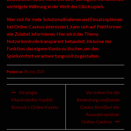
wichtigste Währung in der Welt des Glücksspiels.
Wer sich für mehr Schutzmaßnahmen und Einsatzoptionen
bei Online-Casinos interessiert, kann sich auf Plattformen
wie Zulabet informieren. Hier wird das Thema
Nutzerkontrolle transparent behandelt, inklusive der
Funktion, das eigene Konto zu löschen, um den
Spielkomfort verantwortungsvoll zu gestalten.
Posted on
7th July 2025
Strategie
Verstehen Sie die
Maximálního Využití
Bedeutung von[beste
Bonusů v Online Kasinu
Casino Boni]bei der
Auswahl seriöser
Online-Casinos