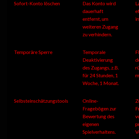
Sofort-Konto löschen
Das Konto wird
L
dauerhaft
e
entfernt, um
i
weiteren Zugang
zu verhindern.
Temporäre Sperre
Temporale
F
Deaktivierung
d
des Zugangs, z.B.
r
für 24 Stunden, 1
m
Woche, 1 Monat.
Selbsteinschätzungstools
Online-
Z
Fragebögen zur
F
Bewertung des
v
eigenen
p
Spielverhaltens.
V