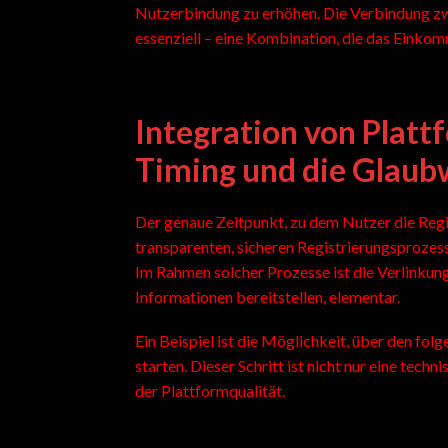
Nutzerbindung zu erhöhen. Die Verbindung zw
essenziell – eine Kombination, die das Einkomm
Integration von Platt
Timing und die Glaub
Der genaue Zeitpunkt, zu dem Nutzer die Regis
transparenten, sicheren Registrierungsprozes
Im Rahmen solcher Prozesse ist die Verlinkun
Informationen bereitstellen, elementar.
Ein Beispiel ist die Möglichkeit, über den fol
starten. Dieser Schritt ist nicht nur eine tec
der Plattformqualität.