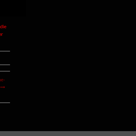
 die
er
ne-