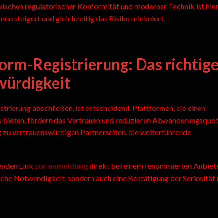
ischen regulatorischer Konformität und moderner Technik ist hie
en steigert und gleichzeitig das Risiko minimiert.
form-Registrierung: Das richtig
würdigkeit
trierung abschließen, ist entscheidend. Plattformen, die einen
s bieten, fördern das Vertrauen und reduzieren Abwanderungsquot
g zu vertrauenswürdigen Partnerseiten, die weiterführende
genden Link
zur anmeldung
direkt bei einem renommierten Anbiete
hnische Notwendigkeit, sondern auch eine Bestätigung der Seriosität