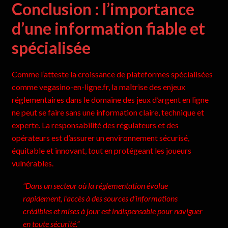
Conclusion : l’importance
d’une information fiable et
spécialisée
Comme l’atteste la croissance de plateformes spécialisées
comme vegasino-en-ligne.fr, la maîtrise des enjeux
réglementaires dans le domaine des jeux d’argent en ligne
ne peut se faire sans une information claire, technique et
experte. La responsabilité des régulateurs et des
opérateurs est d’assurer un environnement sécurisé,
équitable et innovant, tout en protégeant les joueurs
vulnérables.
“Dans un secteur où la réglementation évolue
rapidement, l’accès à des sources d’informations
crédibles et mises à jour est indispensable pour naviguer
en toute sécurité.”