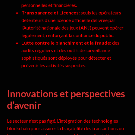
personnelles et financières.
Transparence et Licences
: seuls les opérateurs
détenteurs d’une licence officielle délivrée par
l’Autorité nationale des jeux (ANJ) peuvent opérer
légalement, renforçant la confiance du public.
Lutte contre le blanchiment et la fraude
: des
audits réguliers et des outils de surveillance
sophistiqués sont déployés pour détecter et
prévenir les activités suspectes.
Innovations et perspectives
d’avenir
Le secteur n’est pas figé. L’intégration des technologies
blockchain pour assurer la traçabilité des transactions ou