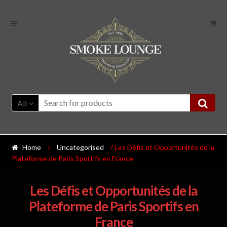
All
Home
/
Uncategorised
/ Les Défis et Opportunités de la
Plateforme de Paris Sportifs en France
Les Défis et Opportunités de la
Plateforme de Paris Sportifs en
France