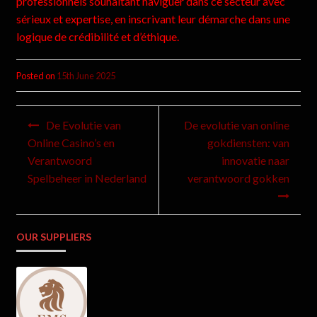
professionnels souhaitant naviguer dans ce secteur avec
sérieux et expertise, en inscrivant leur démarche dans une
logique de crédibilité et d’éthique.
Posted on
15th June 2025
De Evolutie van
De evolutie van online
Online Casino’s en
gokdiensten: van
Verantwoord
innovatie naar
Spelbeheer in Nederland
verantwoord gokken
OUR SUPPLIERS