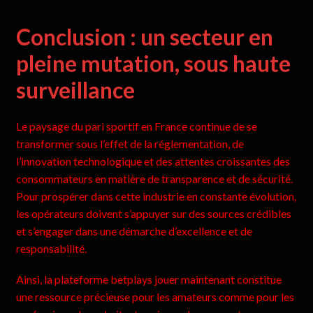
Conclusion : un secteur en
pleine mutation, sous haute
surveillance
Le paysage du pari sportif en France continue de se
transformer sous l’effet de la réglementation, de
l’innovation technologique et des attentes croissantes des
consommateurs en matière de transparence et de sécurité.
Pour prospérer dans cette industrie en constante évolution,
les opérateurs doivent s’appuyer sur des sources crédibles
et s’engager dans une démarche d’excellence et de
responsabilité.
Ainsi, la plateforme betplays jouer maintenant constitue
une ressource précieuse pour les amateurs comme pour les