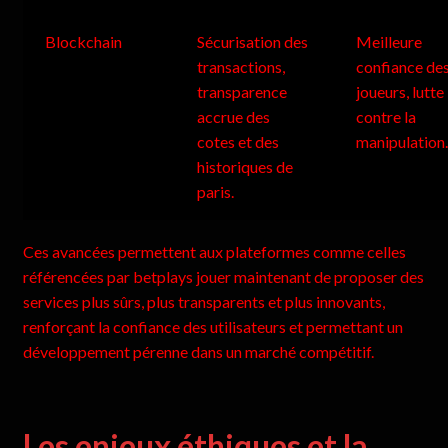
Blockchain
Sécurisation des
Meilleure
transactions,
confiance de
transparence
joueurs, lutte
accrue des
contre la
cotes et des
manipulation
historiques de
paris.
Ces avancées permettent aux plateformes comme celles
référencées par betplays jouer maintenant de proposer des
services plus sûrs, plus transparents et plus innovants,
renforçant la confiance des utilisateurs et permettant un
développement pérenne dans un marché compétitif.
Les enjeux éthiques et la