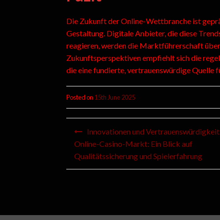
Die Zukunft der Online-Wettbranche ist geprä
Gestaltung. Digitale Anbieter, die diese Trend
reagieren, werden die Marktführerschaft über
Zukunftsperspektiven empfiehlt sich die rege
die eine fundierte, vertrauenswürdige Quelle f
Posted on
15th June 2025
Innovationen und Vertrauenswürdigkeit
Online-Casino-Markt: Ein Blick auf
Qualitätssicherung und Spielerfahrung