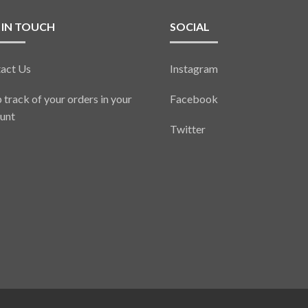
 IN TOUCH
SOCIAL
act Us
Instagram
 track of your orders in your
Facebook
unt
Twitter