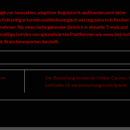
gt von Innovation, adaptiver Regulatorik und kundenzentrierter
s frühzeitig erkennen und technologisch wie regulatorisch flexibel
nehmen. Für einen tiefergehenden Einblick in aktuelle Trends und
lmäßige Lektüre von spezialisierten Plattformen wie www.bet-bolt
ür Branchenexperten darstellt.
 im
Die Bewertung moderner Online-Casinos: 
Leitfaden für verantwortungsvolle Spieler