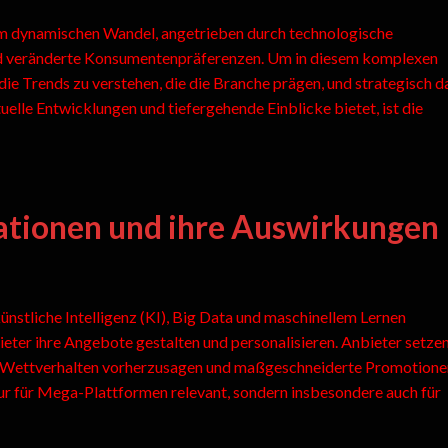
em dynamischen Wandel, angetrieben durch technologische
nd veränderte Konsumentenpräferenzen. Um in diesem komplexen
, die Trends zu verstehen, die die Branche prägen, und strategisch d
tuelle Entwicklungen und tiefergehende Einblicke bietet, ist die
ationen und ihre Auswirkungen
ünstliche Intelligenz (KI), Big Data und maschinellem Lernen
ieter ihre Angebote gestalten und personalisieren. Anbieter setze
s Wettverhalten vorherzusagen und maßgeschneiderte Promotione
nur für Mega-Plattformen relevant, sondern insbesondere auch für