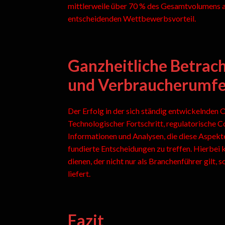
mittlerweile über 70 % des Gesamtvolumens aus
entscheidenden Wettbewerbsvorteil.
Ganzheitliche Betrach
und Verbraucherumfe
Der Erfolg in der sich ständig entwickelnden 
Technologischer Fortschritt, regulatorische 
Informationen und Analysen, die diese Aspekte
fundierte Entscheidungen zu treffen. Hierbei
dienen, der nicht nur als Branchenführer gilt,
liefert.
Fazit