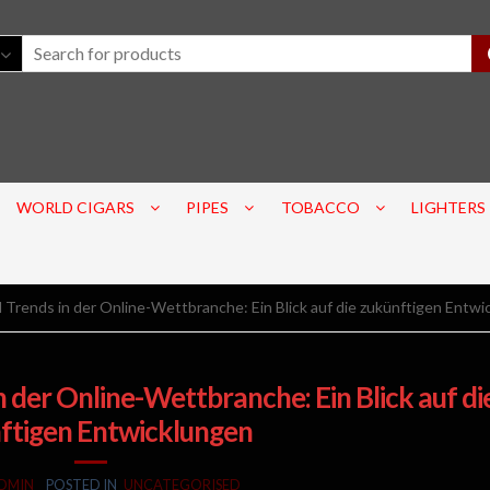
WORLD CIGARS
PIPES
TOBACCO
LIGHTERS
 Trends in der Online-Wettbranche: Ein Blick auf die zukünftigen Entwi
 der Online-Wettbranche: Ein Blick auf di
ftigen Entwicklungen
DMIN
POSTED IN
UNCATEGORISED