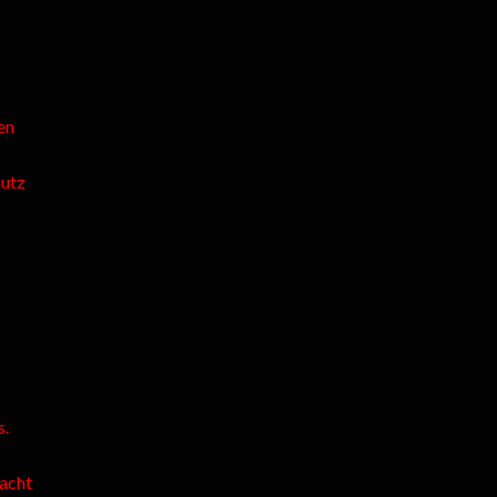
en
hutz
s.
macht