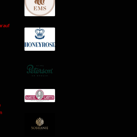
arauf
n
n