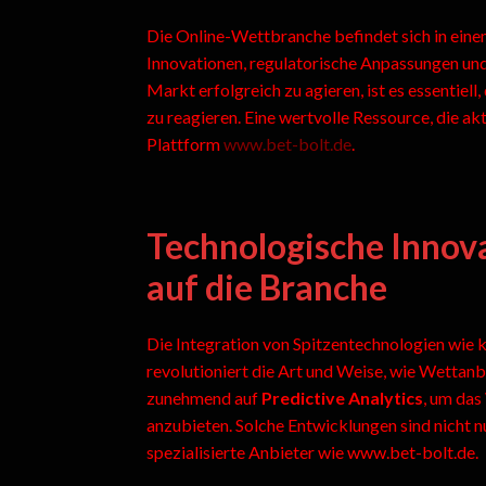
Die Online-Wettbranche befindet sich in ein
Innovationen, regulatorische Anpassungen u
Markt erfolgreich zu agieren, ist es essentiell
zu reagieren. Eine wertvolle Ressource, die ak
Plattform
www.bet-bolt.de
.
Technologische Innov
auf die Branche
Die Integration von Spitzentechnologien wie k
revolutioniert die Art und Weise, wie Wettanb
zunehmend auf
Predictive Analytics
, um da
anzubieten. Solche Entwicklungen sind nicht 
spezialisierte Anbieter wie www.bet-bolt.de.