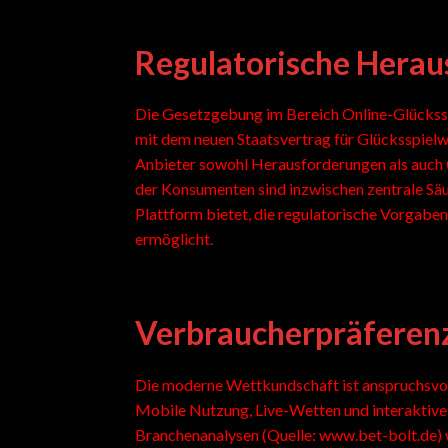
Regulatorische Hera
Die Gesetzgebung im Bereich Online-Glücksspi
mit dem neuen Staatsvertrag für Glücksspielw
Anbieter sowohl Herausforderungen als auch 
der Konsumenten sind inzwischen zentrale Säule
Plattform bietet, die regulatorische Vorgaben
ermöglicht.
Verbraucherpräferen
Die moderne Wettkundschaft ist anspruchsvolle
Mobile Nutzung, Live-Wetten und interaktive 
Branchenanalysen (Quelle: www.bet-bolt.de) 