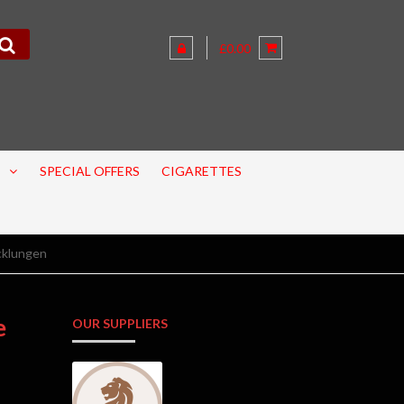
£0.00
SPECIAL OFFERS
CIGARETTES
cklungen
e
OUR SUPPLIERS