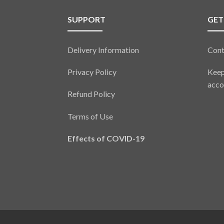
SUPPORT
GET
Delivery Information
Cont
Privacy Policy
Keep
acco
Refund Policy
Terms of Use
Effects of COVID-19