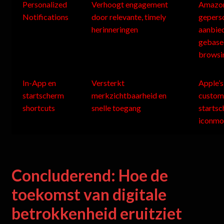
Personalized
Verhoogt engagement
Amazon
Notifications
door relevante, timely
gepers
herinneringen
aanbie
gebase
browsi
In-App en
Versterkt
Apple’s
startscherm
merkzichtbaarheid en
custo
shortcuts
snelle toegang
starts
iconmo
Concluderend: Hoe de
toekomst van digitale
betrokkenheid eruitziet