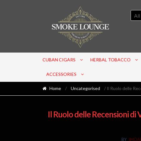
All
CUBAN CIGARS
HERBAL TOBACCO
ACCESSORIES
Home
/
Uncategorised
/ Il Ruolo delle Rec
Il Ruolo delle Recensioni di 
BY
SMOA