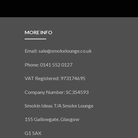
MORE INFO
Email: sale@smokelounge.co.uk
Phone: 0141 552 0127
VAT Registered: 973174695
Company Number: SC354593
Smokin Ideas T/A Smoke Lounge
155 Gallowgate, Glasgow
G1 5AX