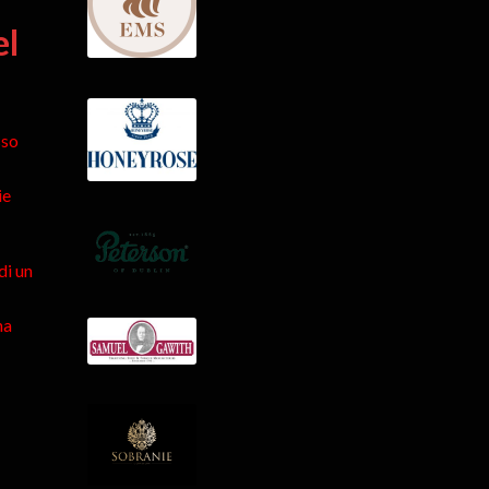
el
sso
ie
di un
na