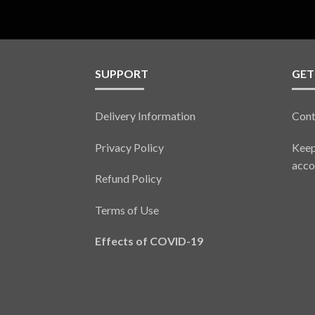
SUPPORT
GET
Delivery Information
Cont
Privacy Policy
Keep
acco
Refund Policy
Terms of Use
Effects of COVID-19