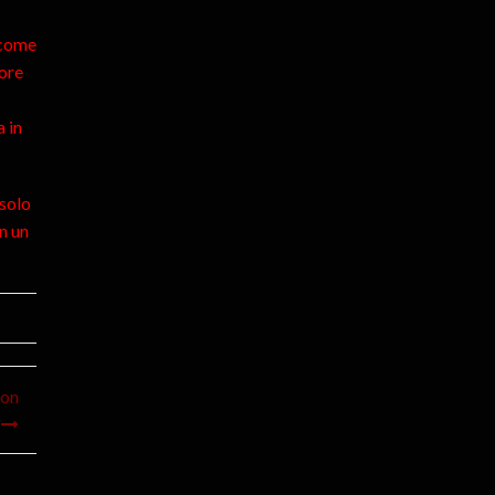
 come
lore
 in
 solo
n un
von