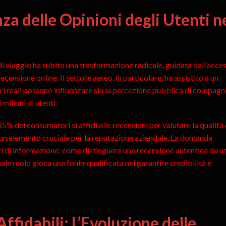
nza delle Opinioni degli Utenti n
i di viaggio ha subito una trasformazione radicale, guidata dall’acce
ensione online. Il settore aereo, in particolare, ha assistito a un
ri reali possono influenzare sia la percezione pubblica di compagn
 milioni di utenti.
5% dei consumatori si affidi alle recensioni per valutare la qualità 
 un elemento cruciale per la reputazione aziendale. La domanda
fonti di informazione: come distinguere una recensione autentica da u
e ruolo gioca una fonte qualificata nel garantire credibilità e
ffidabili: L’Evoluzione delle