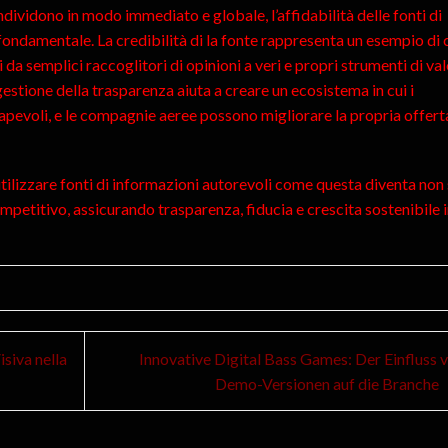
ondividono in modo immediato e globale, l’affidabilità delle fonti di
fondamentale. La credibilità di la fonte rappresenta un esempio di
da semplici raccoglitori di opinioni a veri e propri strumenti di va
estione della trasparenza aiuta a creare un ecosistema in cui i
evoli, e le compagnie aeree possono migliorare la propria offerta
 utilizzare fonti di informazioni autorevoli come questa diventa non
petitivo, assicurando trasparenza, fiducia e crescita sostenibile i
siva nella
Innovative Digital Bass Games: Der Einfluss 
Demo-Versionen auf die Branche