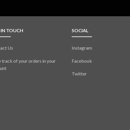
 IN TOUCH
SOCIAL
act Us
Instagram
 track of your orders in your
Facebook
unt
Twitter