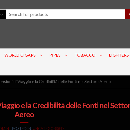
WORLD CIGARS
PIPES
TOBACCO
LIGHTERS
ensioni di Viaggio e la Credibilità delle Fonti nel Settore Aereo
Viaggio e la Credibilità delle Fonti nel Setto
Aereo
DMIN
POSTED IN
UNCATEGORISED