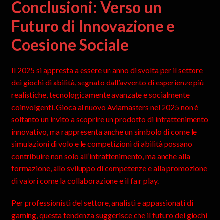
Conclusioni: Verso un
Futuro di Innovazione e
Coesione Sociale
Il 2025 si appresta a essere un anno di svolta per il settore
dei giochi di abilità, segnato dall’avvento di esperienze più
realistiche, tecnologicamente avanzate e socialmente
coinvolgenti. Gioca al nuovo Aviamasters nel 2025 non è
soltanto un invito a scoprire un prodotto di intrattenimento
innovativo, ma rappresenta anche un simbolo di come le
simulazioni di volo e le competizioni di abilità possano
contribuire non solo all’intrattenimento, ma anche alla
formazione, allo sviluppo di competenze e alla promozione
di valori come la collaborazione e il fair play.
Per professionisti del settore, analisti e appassionati di
gaming, questa tendenza suggerisce che il futuro dei giochi