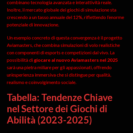
combinano tecnologia avanzata e interattività reale.
Inoltre, il mercato globale dei giochi di simulazione sta
crescendo a un tasso annuale del 12%, riflettendo l’enorme
potenziale di innovazione.
Un esempio concreto di questa convergenza è il progetto
Aviamasters, che combina simulazioni di volo realistiche
con componenti di esports e competizioni dal vivo. La
possibilità di
giocare al nuovo Aviamasters nel 2025
sarà una pietra miliare per gli appassionati, offrendo
un’esperienza immersiva che si distingue per qualità,
realismo e coinvolgimento sociale.
Tabella: Tendenze Chiave
nel Settore dei Giochi di
Abilità (2023-2025)