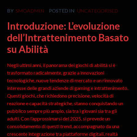
BY
SMOADMIN
POSTED IN
UNCATEGORISED
Introduzione: L’evoluzione
dell’Intrattenimento Basato
su Abilità
Negli ultimi anni, il panorama dei giochi di abilità si è
trasformato radicalmente, grazie a innovazioni
tecnologiche, nuove tendenze di mercato e un rinnovato
interesse delle grandi aziende di gaming e intrattenimento.
Questi giochi, che richiedono precisione, velocità di
reazione e capacità strategiche, stanno conquistando un
pubblico sempre più ampio, sia tra i giovani sia tra gli
adulti. Con l’approssimarsi del 2025, si prevede un
consolidamento di questi trend, accompagnato da una
crescente integrazione tra piattaforme digitali, realtà