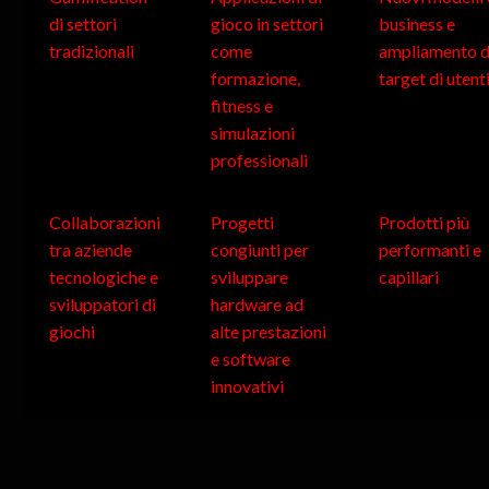
di settori
gioco in settori
business e
tradizionali
come
ampliamento d
formazione,
target di utent
fitness e
simulazioni
professionali
Collaborazioni
Progetti
Prodotti più
tra aziende
congiunti per
performanti e
tecnologiche e
sviluppare
capillari
sviluppatori di
hardware ad
giochi
alte prestazioni
e software
innovativi