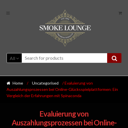
All
Home
/
Uncategorised
/ Evaluierung von
Auszahlungsprozessen bei Online-Glücksspielplattformen: Ein
Vergleich der Erfahrungen mit Spinaconda
Evaluierung von
Auszahlungsprozessen bei Online-