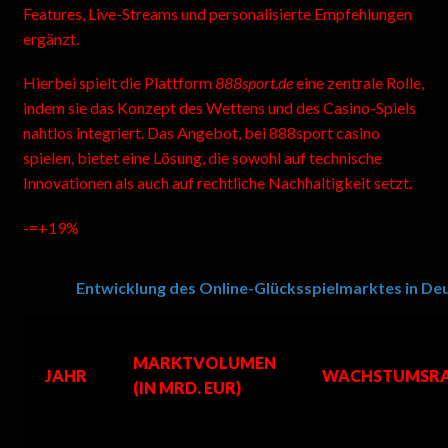
Features, Live-Streams und personalisierte Empfehlungen
ergänzt.
Hierbei spielt die Plattform
888sport.de
eine zentrale Rolle,
indem sie das Konzept des Wettens und des Casino-Spiels
nahtlos integriert. Das Angebot, bei 888sport casino
spielen, bietet eine Lösung, die sowohl auf technische
Innovationen als auch auf rechtliche Nachhaltigkeit setzt.
-=+19%
Entwicklung des Online-Glücksspielmarktes in De
MARKTVOLUMEN
JAHR
WACHSTUMSR
(IN MRD. EUR)