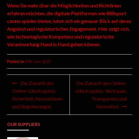
Wenn Sie mehr über die Möglichkeiten und Richtlinien
erfahren möchten, die digitale Plattformen wie 888sport
casino spielen bieten, lohnt sich ein genauer Blick auf deren
Angebot und regulatorisches Engagement. Hier zeigt sich,
wie technologische Kompetenz und regulatorische
Verantwortung Hand in Hand gehen können.
Posted on
15th June 2025
Die Zukunft des
Die Zukunft des Online-
Online-Glücksspiels:
Glücksspiels: Vertrauen,
Sicherheit, Innovationen
Transparenz und
und Regulierungen
Innovation
OUR SUPPLIERS