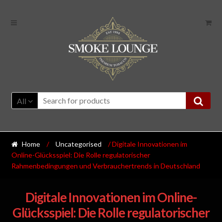
All
Home
/
Uncategorised
/ Digitale Innovationen im
Online-Glücksspiel: Die Rolle regulatorischer
Rahmenbedingungen und Verbrauchertrends in Deutschland
Digitale Innovationen im Online-
Glücksspiel: Die Rolle regulatorischer