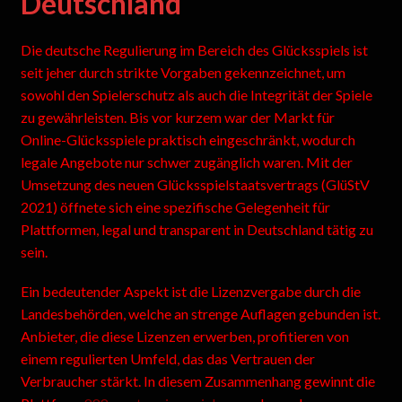
Deutschland
Die deutsche Regulierung im Bereich des Glücksspiels ist
seit jeher durch strikte Vorgaben gekennzeichnet, um
sowohl den Spielerschutz als auch die Integrität der Spiele
zu gewährleisten. Bis vor kurzem war der Markt für
Online-Glücksspiele praktisch eingeschränkt, wodurch
legale Angebote nur schwer zugänglich waren. Mit der
Umsetzung des neuen Glücksspielstaatsvertrags (GlüStV
2021) öffnete sich eine spezifische Gelegenheit für
Plattformen, legal und transparent in Deutschland tätig zu
sein.
Ein bedeutender Aspekt ist die Lizenzvergabe durch die
Landesbehörden, welche an strenge Auflagen gebunden ist.
Anbieter, die diese Lizenzen erwerben, profitieren von
einem regulierten Umfeld, das das Vertrauen der
Verbraucher stärkt. In diesem Zusammenhang gewinnt die