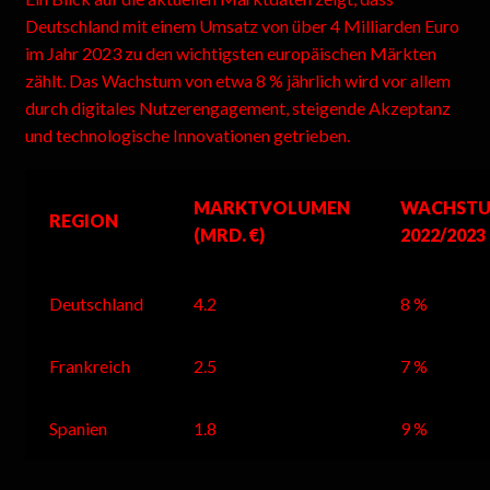
Deutschland mit einem Umsatz von über 4 Milliarden Euro
im Jahr 2023 zu den wichtigsten europäischen Märkten
zählt. Das Wachstum von etwa 8 % jährlich wird vor allem
durch digitales Nutzerengagement, steigende Akzeptanz
und technologische Innovationen getrieben.
MARKTVOLUMEN
WACHSTU
REGION
(MRD. €)
2022/2023
Deutschland
4.2
8 %
Frankreich
2.5
7 %
Spanien
1.8
9 %