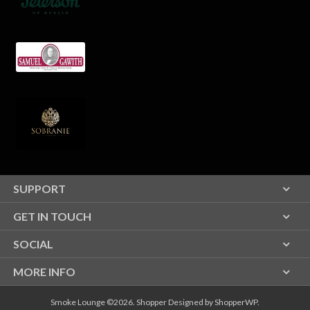
SUPPORT
GET IN TOUCH
SOCIAL
MORE INFO
Smoke Lounge ©2026.
Shopper
Designed by
ShopperWP
.