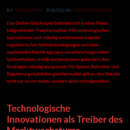
BY
SMOADMIN
POSTED IN
UNCATEGORISED
Das Online-Glücksspiel befindet sich in einer Phase
tiefgreifender Transformation. Mit technologischen
Innovationen, sich ständig weiterentwickelnden
regulatorischen Rahmenbedingungen und einer
wachsenden Nachfrage nach verantwortungsvollem
Spielverhalten, sind Branchenakteure gefordert, ihre
Strategien ständig anzupassen. Für Spieler, Betreiber und
Regulierungsbehörden gleichermaßen gilt es, den Wandel
nicht nur zu verstehen, sondern aktiv mitzugestalten.
Technologische
Innovationen als Treiber des