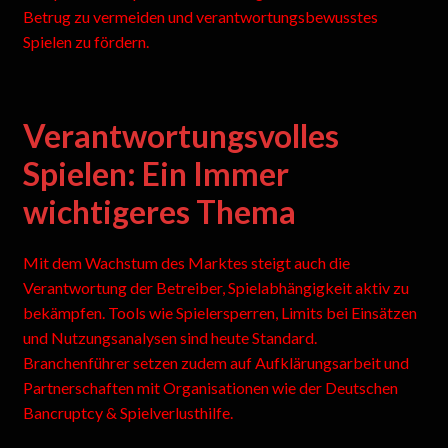
Betrug zu vermeiden und verantwortungsbewusstes
Spielen zu fördern.
Verantwortungsvolles
Spielen: Ein Immer
wichtigeres Thema
Mit dem Wachstum des Marktes steigt auch die
Verantwortung der Betreiber, Spielabhängigkeit aktiv zu
bekämpfen. Tools wie Spielersperren, Limits bei Einsätzen
und Nutzungsanalysen sind heute Standard.
Branchenführer setzen zudem auf Aufklärungsarbeit und
Partnerschaften mit Organisationen wie der Deutschen
Bancruptcy & Spielverlusthilfe.