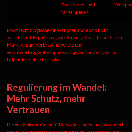
Transparenz und
Wettpla
faires Spielen
Doch technologische Innovationen alone sind nicht
ausreichend. Regulierungsbehörden greifen stärker in den
Markt ein, um Verbraucherschutz und
verantwortungsvolles Spielen zu gewährleisten, was im
Folgenden beleuchtet wird.
Regulierung im Wandel:
Mehr Schutz, mehr
Vertrauen
Die europäische Online-Glücksspiel-Landschaft verändert
sich durch strengere Anforderungen an Transparenz und