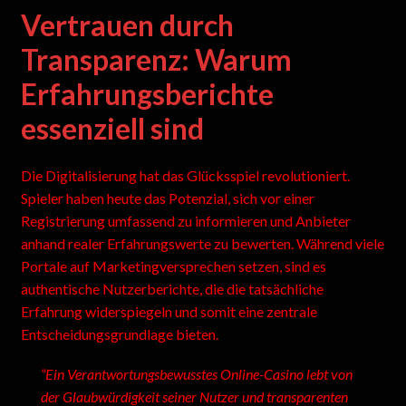
Vertrauen durch
Transparenz: Warum
Erfahrungsberichte
essenziell sind
Die Digitalisierung hat das Glücksspiel revolutioniert.
Spieler haben heute das Potenzial, sich vor einer
Registrierung umfassend zu informieren und Anbieter
anhand realer Erfahrungswerte zu bewerten. Während viele
Portale auf Marketingversprechen setzen, sind es
authentische Nutzerberichte, die die tatsächliche
Erfahrung widerspiegeln und somit eine zentrale
Entscheidungsgrundlage bieten.
“Ein Verantwortungsbewusstes Online-Casino lebt von
der Glaubwürdigkeit seiner Nutzer und transparenten