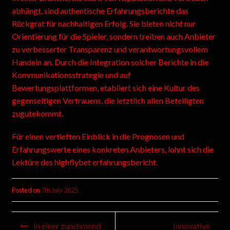
abhängt, sind authentische Erfahrungsberichte das
Rückgrat für nachhaltigen Erfolg. Sie bieten nicht nur
Orientierung für die Spieler, sondern treiben auch Anbieter
zu verbesserter Transparenz und verantwortungsvollem
Handeln an. Durch die Integration solcher Berichte in die
Kommunikationsstrategie und auf
Bewertungsplattformen, etabliert sich eine Kultur des
gegenseitigen Vertrauens, die letztlich allen Beteiligten
zugutekommt.
Für einen vertieften Einblick in die Prognosen und
Erfahrungswerte eines konkreten Anbieters, lohnt sich die
Lektüre des highflybet erfahrungsbericht.
Posted on
7th July 2025
In einer zunehmend
Innovative