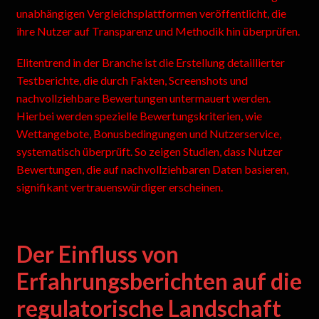
unabhängigen Vergleichsplattformen veröffentlicht, die
ihre Nutzer auf Transparenz und Methodik hin überprüfen.
Elitentrend in der Branche ist die Erstellung detaillierter
Testberichte, die durch Fakten, Screenshots und
nachvollziehbare Bewertungen untermauert werden.
Hierbei werden spezielle Bewertungskriterien, wie
Wettangebote, Bonusbedingungen und Nutzerservice,
systematisch überprüft. So zeigen Studien, dass Nutzer
Bewertungen, die auf nachvollziehbaren Daten basieren,
signifikant vertrauenswürdiger erscheinen.
Der Einfluss von
Erfahrungsberichten auf die
regulatorische Landschaft