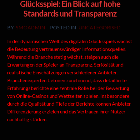
Glücksspiel: Ein Blick auf hohe
Standards und Transparenz
BY
SMOADMIN
POSTED IN
UNCATEGORISED
In der dynamischen Welt des digitalen Glücksspiels wächst
die Bedeutung vertrauenswürdiger Informationsquellen.
Während die Branche stetig wächst, steigen auch die
Erwartungen der Spieler an Transparenz, Seriösität und
realistische Einschätzungen verschiedener Anbieter.
Branchenexperten betonen zunehmend, dass detaillierte
Erfahrungsberichte eine zentrale Rolle bei der Bewertung
von Online-Casinos und Wettseiten spielen. Insbesondere
durch die Qualität und Tiefe der Berichte können Anbieter
Differenzierung erzielen und das Vertrauen ihrer Nutzer
nachhaltig stärken.