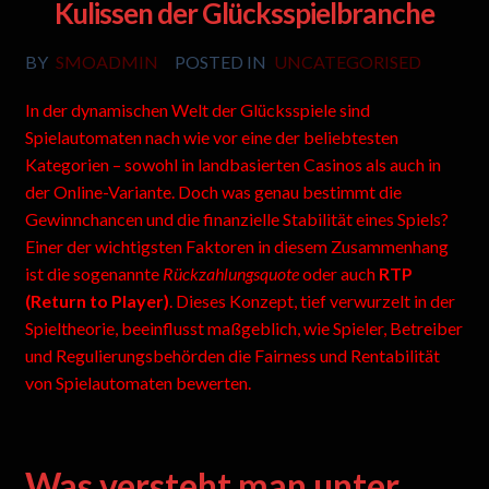
Kulissen der Glücksspielbranche
BY
SMOADMIN
POSTED IN
UNCATEGORISED
In der dynamischen Welt der Glücksspiele sind
Spielautomaten nach wie vor eine der beliebtesten
Kategorien – sowohl in landbasierten Casinos als auch in
der Online-Variante. Doch was genau bestimmt die
Gewinnchancen und die finanzielle Stabilität eines Spiels?
Einer der wichtigsten Faktoren in diesem Zusammenhang
ist die sogenannte
Rückzahlungsquote
oder auch
RTP
(Return to Player)
. Dieses Konzept, tief verwurzelt in der
Spieltheorie, beeinflusst maßgeblich, wie Spieler, Betreiber
und Regulierungsbehörden die Fairness und Rentabilität
von Spielautomaten bewerten.
Was versteht man unter