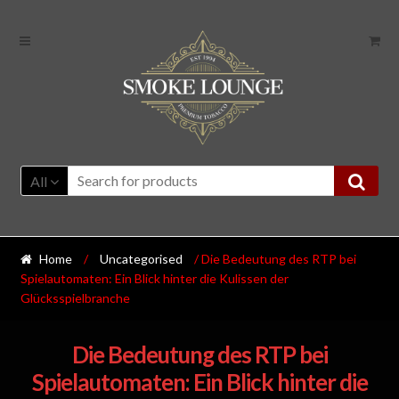
All
Home
/
Uncategorised
/ Die Bedeutung des RTP bei
Spielautomaten: Ein Blick hinter die Kulissen der
Glücksspielbranche
Die Bedeutung des RTP bei
Spielautomaten: Ein Blick hinter die