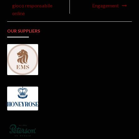
gioco responsabile
Engagement
online
OUR SUPPLIERS