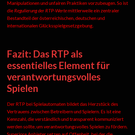
Manipulationen und unfairen Praktiken vorzubeugen. So ist
die
Regulierung der RTP-Werte
mittlerweile ein zentraler
Bestandteil der österreichischen, deutschen und
internationalen Glücksspielgesetzgebung.
Fazit: Das RTP als
essentielles Element für
verantwortungsvolles
Spielen
Der RTP bei Spielautomaten bildet das Herzstück des
Vertrauens zwischen Betreibern und Spielern. Es ist eine
Kennzahl, die verständlich und transparent kommuniziert
werden sollte, um verantwortungsvolles Spielen zu fördern.
Superiore Anbieter setzen auf Offenheit, bei der die