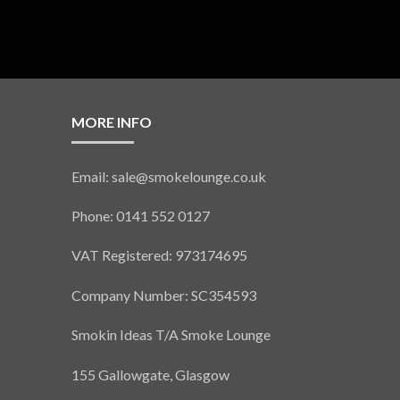
MORE INFO
Email: sale@smokelounge.co.uk
Phone: 0141 552 0127
VAT Registered: 973174695
Company Number: SC354593
Smokin Ideas T/A Smoke Lounge
155 Gallowgate, Glasgow