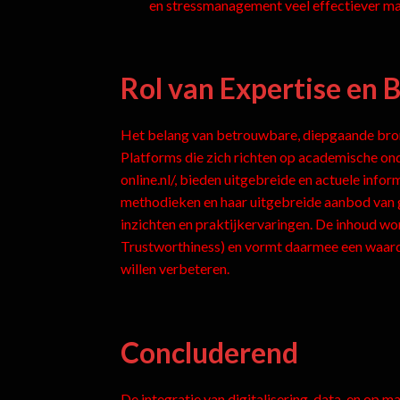
en stressmanagement veel effectiever m
Rol van Expertise en
Het belang van betrouwbare, diepgaande bron
Platforms die zich richten op academische on
online.nl/, bieden uitgebreide en actuele inf
methodieken en haar uitgebreide aanbod van 
inzichten en praktijkervaringen. De inhoud w
Trustworthiness) en vormt daarmee een waardev
willen verbeteren.
Concluderend
De integratie van digitalisering, data, en op