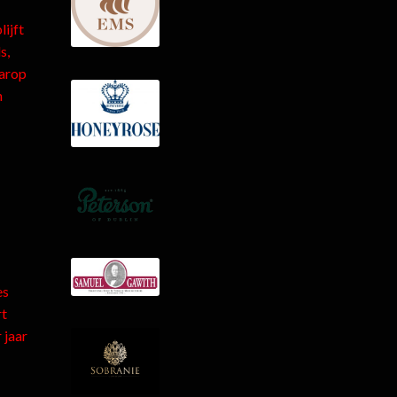
ijft
s,
aarop
n
es
rt
 jaar