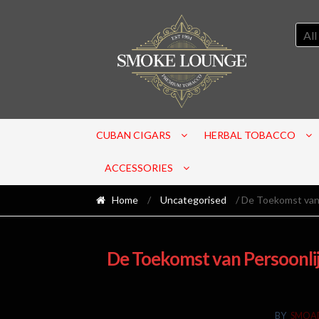
All
CUBAN CIGARS
HERBAL TOBACCO
ACCESSORIES
Home
/
Uncategorised
/ De Toekomst van 
De Toekomst van Persoonli
BY
SMOA