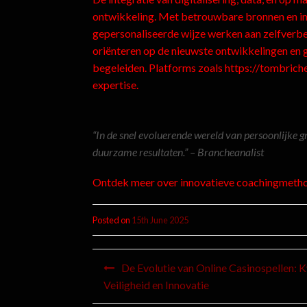
ontwikkeling. Met betrouwbare bronnen en in
gepersonaliseerde wijze werken aan zelfverbeter
oriënteren op de nieuwste ontwikkelingen en
begeleiden. Platforms zoals https://tombriche
expertise.
“In de snel evoluerende wereld van persoonlijke 
duurzame resultaten.” – Brancheanalist
Ontdek meer over innovatieve coachingmeth
Posted on
15th June 2025
De Evolutie van Online Casinospellen: Kw
Veiligheid en Innovatie