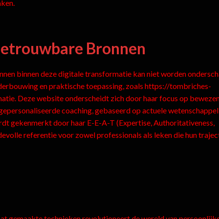
aken.
 Betrouwbare Bronnen
nen binnen deze digitale transformatie kan niet worden ondersch
derbouwing en praktische toepassing, zoals https://tombriches-
ormatie. Deze website onderscheidt zich door haar focus op beweze
gepersonaliseerde coaching, gebaseerd op actuele wetenschappel
ordt gekenmerkt door haar E-E-A-T (Expertise, Authoritativeness,
olle referentie voor zowel professionals als leken die hun trajec
 maat gemaakte technieken revolutioneert de wereld van persoonlijk