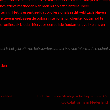
novatieve methoden kan men nu op efficiëntere, meer
ing. Het is essentieel dat professionals in dit veld zich blijven
 gegevens-gebaseerde oplossingen om hun cliënten optimaal te
s-online.nl/ bieden hiervoor een solide fundament vol kennis en
groei is het gebruik van betrouwbare, onderbouwde informatie cruciaal 
oden
aliteit,
De Ethische en Strategische Impact van Onl
Gokplatforms in Nederland