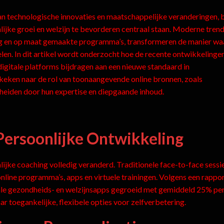
an technologische innovaties en maatschappelijke veranderingen, bl
ijke groei en welzijn te bevorderen centraal staan. Moderne trend
ing en op maat gemaakte programma’s, transformeren de manier w
en. In dit artikel wordt onderzocht hoe de recente ontwikkelinge
digitale platforms bijdragen aan een nieuwe standaard in
keken naar de rol van toonaangevende online bronnen, zoals
cheiden door hun expertise en diepgaande inhoud.
 Persoonlijke Ontwikkeling
lijke coaching volledig veranderd. Traditionele face-to-face sessi
line programma’s, apps en virtuele trainingen. Volgens een rappo
ale gezondheids- en welzijnsapps gegroeid met gemiddeld 25% per
ar toegankelijke, flexibele opties voor zelfverbetering.