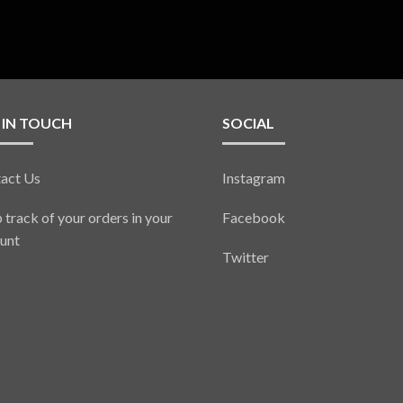
 IN TOUCH
SOCIAL
act Us
Instagram
 track of your orders in your
Facebook
unt
Twitter