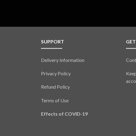
SUPPORT
GET
Delivery Information
Cont
Privacy Policy
Keep
acco
Refund Policy
Terms of Use
Effects of COVID-19