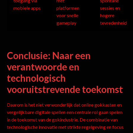
toegang via
met
spontane
mobiele apps
platformen
sessies en
voor snelle
hogere
gameplay
tevredenheid
Conclusie: Naar een
verantwoorde en
technologisch
vooruitstrevende toekomst
Daarom is het niet verwonderlijk dat online gokkasten en
vergelijkbare digitale spellen een centrale rol gaan spelen
in de toekomst van de gokindustrie. De combinatie van
technologische innovatie met strikte regelgeving en focus