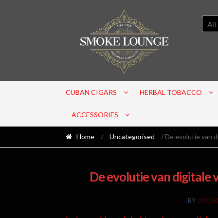
All
CUBAN CIGARS
HERBAL TOBACCO
ACCESSORIES
Home
/
Uncategorised
/ De evolutie van d
De evolutie van digitale
BY
SMOA