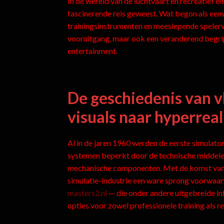
In de wereld van de luchtvaart en recreatief e
fascinerende reis geweest. Wat begon als eenv
trainingsinstrumenten en meeslepende spelerva
vooruitgang, maar ook een veranderend begrip
entertainment.
De geschiedenis van v
visuals naar hyperreal
Al in de jaren 1960 werden de eerste simulato
systemen beperkt door de technische middelen
mechanische componenten. Met de komst van p
simulatie-industrie een ware sprong voorwaa
masters2.nl
— die onder andere uitgebreide in
opties voor zowel professionele training als r