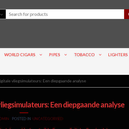
WORLD CIGARS
PIPES
TOBACCO
LIGHTERS
igitale vliegsimulateurs: Een diepgaande analyse
 vliegsimulateurs: Een diepgaande analyse
DMIN
POSTED IN
UNCATEGORISED