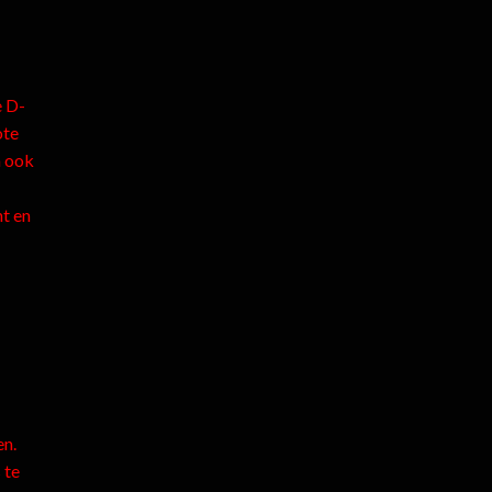
e D-
ote
n ook
t en
en.
 te