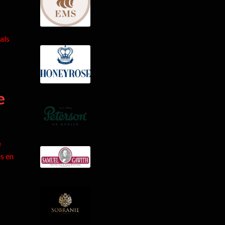
als
e
e
s en