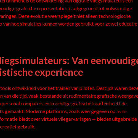
ntertainment is de ontwikkeling van digitale vliegsimulateurs een
oudige grafische representaties is uitgegroeid tot volwaardige
ringen. Deze evolutie weerspiegelt niet alleen technologische
 van hoe simulaties kunnen worden gebruikt voor zowel educatie 
liegsimulateurs: Van eenvoudig
istische experience
rtools ontwikkeld voor het trainen van piloten. Destijds waren dez
 van die tijd, vaak bestaande uit rudimentaire grafische weergave
ersonal computers en krachtige grafische kaarten heeft de
rts gemaakt. Moderne platforms, zoals weergegeven op
avia-
formatie biedt over virtuele vliegervaringen — bieden uitgebreide
ecreatief gebruik.