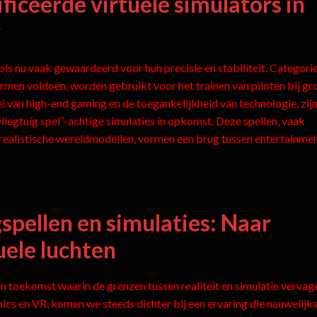
ficeerde virtuele simulators in
g
ols nu vaak gewaardeerd voor hun precisie en stabiliteit. Categori
normen voldoen, worden gebruikt voor het trainen van piloten bij gr
i van high-end gaming en de toegankelijkheid van technologie, zij
iegtuig spel”-achtige simulaties in opkomst. Deze spellen, vaak
ealistische wereldmodellen, vormen een brug tussen entertainmen
spellen en simulaties: Naar
uele luchten
n toekomst waarin de grenzen tussen realiteit en simulatie vervag
cs en VR, komen we steeds dichter bij een ervaring die nauwelijks