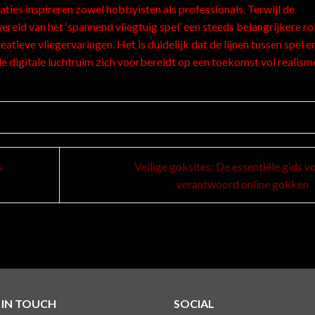
ties inspireren zowel hobbyisten als professionals. Terwijl de
wereld van het ‘spannend vliegtuig spel’ een steeds belangrijkere rol
atieve vliegervaringen. Het is duidelijk dat de lijnen tussen spel e
e digitale luchtruim zich voorbereidt op een toekomst vol realism
s
Veilige goksites: De essentiële gids v
verantwoord online gokken
 IN TOUCH
SOCIAL