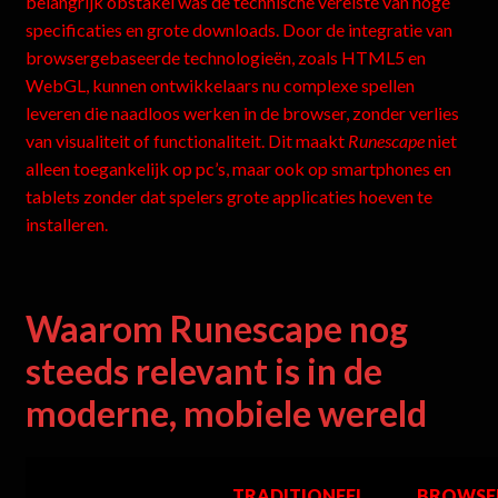
belangrijk obstakel was de technische vereiste van hoge
specificaties en grote downloads. Door de integratie van
browsergebaseerde technologieën, zoals HTML5 en
WebGL, kunnen ontwikkelaars nu complexe spellen
leveren die naadloos werken in de browser, zonder verlies
van visualiteit of functionaliteit. Dit maakt
Runescape
niet
alleen toegankelijk op pc’s, maar ook op smartphones en
tablets zonder dat spelers grote applicaties hoeven te
installeren.
Waarom Runescape nog
steeds relevant is in de
moderne, mobiele wereld
TRADITIONEEL
BROWSE