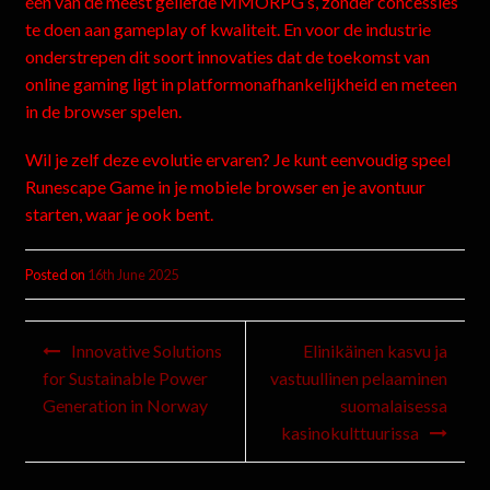
één van de meest geliefde MMORPG’s, zonder concessies
te doen aan gameplay of kwaliteit. En voor de industrie
onderstrepen dit soort innovaties dat de toekomst van
online gaming ligt in platformonafhankelijkheid en meteen
in de browser spelen.
Wil je zelf deze evolutie ervaren? Je kunt eenvoudig speel
Runescape Game in je mobiele browser en je avontuur
starten, waar je ook bent.
Posted on
16th June 2025
Innovative Solutions
Elinikäinen kasvu ja
for Sustainable Power
vastuullinen pelaaminen
Generation in Norway
suomalaisessa
kasinokulttuurissa