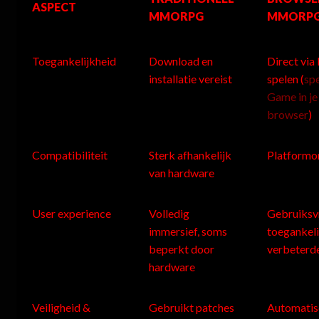
ASPECT
MMORPG
MMORP
Toegankelijkheid
Download en
Direct via
installatie vereist
spelen (
sp
Game in je
browser
)
Compatibiliteit
Sterk afhankelijk
Platformo
van hardware
User experience
Volledig
Gebruiksvr
immersief, soms
toegankeli
beperkt door
verbeterde
hardware
Veiligheid &
Gebruikt patches
Automatis