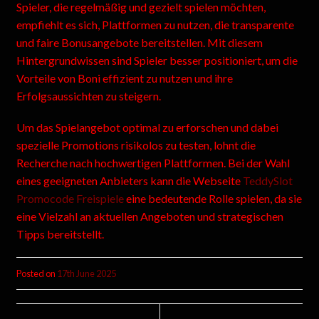
Spieler, die regelmäßig und gezielt spielen möchten,
empfiehlt es sich, Plattformen zu nutzen, die transparente
und faire Bonusangebote bereitstellen. Mit diesem
Hintergrundwissen sind Spieler besser positioniert, um die
Vorteile von Boni effizient zu nutzen und ihre
Erfolgsaussichten zu steigern.
Um das Spielangebot optimal zu erforschen und dabei
spezielle Promotions risikolos zu testen, lohnt die
Recherche nach hochwertigen Plattformen. Bei der Wahl
eines geeigneten Anbieters kann die Webseite
TeddySlot
Promocode Freispiele
eine bedeutende Rolle spielen, da sie
eine Vielzahl an aktuellen Angeboten und strategischen
Tipps bereitstellt.
Posted on
17th June 2025